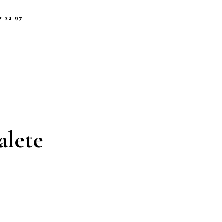
 31 97
alete