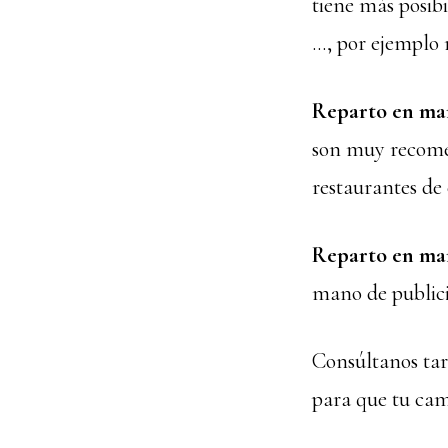
tiene más posib
…, por ejemplo 
Reparto en man
son muy recomen
restaurantes de
Reparto en man
mano de public
Consúltanos tari
para que tu cam