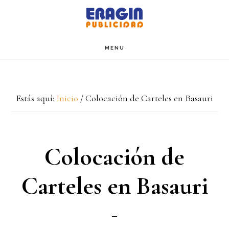
Saltar
Saltar
al
al
contenido
pie
MENU
de
página
Estás aquí:
Inicio
/
Colocación de Carteles en Basauri
Colocación de
Carteles en Basauri