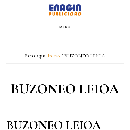
Saltar
Saltar
al
al
contenido
pie
MENU
de
página
Estás aquí:
Inicio
/
BUZONEO LEIOA
BUZONEO LEIOA
BUZONEO LEIOA